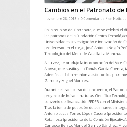
Cambios en el Patronato de
noviembre 28, 2013
/
0 Comentarios
/
en
Noticias
En la reunión del Patronato, que se celebró el d
los patronos de la Fundación Centro Tecnológico
Universidades, Investigación e Innovación de Ca
predecesor en el cargo, José Antonio Negrín Pe
Tecnológico del Metal de Castilla-La Mancha.
A su vez, se produjo la incorporación del Vice-
Alonso, que sustituye a Tomás García Cuenca, t
Además, a dicha reunión asistieron los patrono
Garrido y Miguel Morales.
Durante el transcurso del encuentro, el Patron
proyecto de Infraestructuras Científico Tecnológi
convenio de financiación FEDER con el Ministeri
Tras la toma de posesión de sus nuevos integr
Antonio Lucas-Torres López-Casero (presidente)
Retamosa (presidente de la Comisión Ejecutiva)
Carrasco Benito, Manuel Garrido Sánchez, Miguel