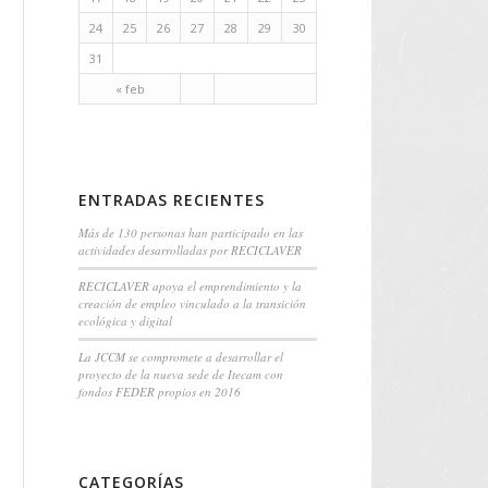
24
25
26
27
28
29
30
31
« feb
ENTRADAS RECIENTES
Más de 130 personas han participado en las
actividades desarrolladas por RECICLAVER
RECICLAVER apoya el emprendimiento y la
creación de empleo vinculado a la transición
ecológica y digital
La JCCM se compromete a desarrollar el
proyecto de la nueva sede de Itecam con
fondos FEDER propios en 2016
CATEGORÍAS