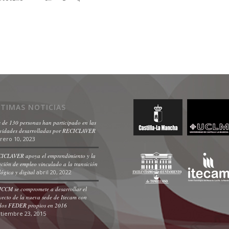
LTIMAS NOTICIAS
 de 130 personas han participado en las
ividades desarrolladas por RECICLAVER
rero 10, 2023
ICLAVER apoya el emprendimiento y la
ación de empleo vinculado a la transición
lógica y digital
abril 20, 2022
JCCM se compromete a desarrollar el
yecto de la nueva sede de Itecam con
dos FEDER propios en 2016
tiembre 23, 2015