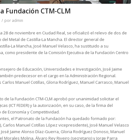
 la Fundación CTM-CLM
/
por
admin
ía 28 de noviembre en Ciudad Real, se oficializó el relevo de dos de
 del Metal de Castilla-La Mancha. El director general de
stilla-La Mancha, José Manuel Velasco, ha sustituido a su
ña, como presidente de la Comisión Ejecutiva de la Fundación Centro
Consejero de Educación, Universidades e Investigación, José Jaime
ambién predecesor en el cargo en la Administración Regional.
s Carlos Manuel Cotillas, Gloria Rodríguez, Manuel Carrasco, Manuel
ato de la Fundación CTM-CLM aprobó por unanimidad solicitar el
cas (ICT FEDER) y la autorización, en su caso, de la firma del
o de Economía y Competitividad.
antes, el Patronato de la Fundación ha quedado formado por:
, Carlos Manuel Cotillas López vicepresidente), José Manuel Velasco
, José Jaime Alonso Díaz-Guerra, Gloria Rodríguez Donoso, Manuel
 Morales Molina, Álvaro Rey Riveiro (secretario) y Jorge Parra