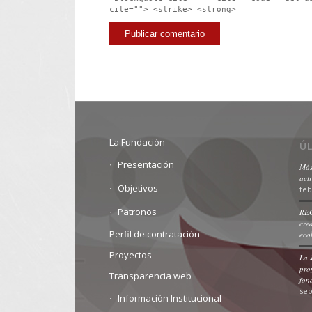
cite=""> <strike> <strong>
La Fundación
Ú
Presentación
Más
act
Objetivos
feb
Patronos
REC
cre
Perfil de contratación
eco
Proyectos
La 
pro
Transparencia web
fon
sep
Información Institucional