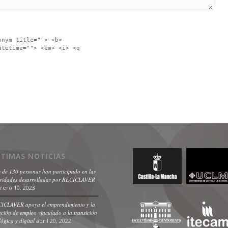
onym title=""> <b>
atetime=""> <em> <i> <q
LTIMAS NOTICIAS
 de 130 personas han participado en las
ividades desarrolladas por RECICLAVER
rero 10, 2023
ICLAVER apoya el emprendimiento y la
ación de empleo vinculado a la transición
lógica y digital
abril 20, 2022