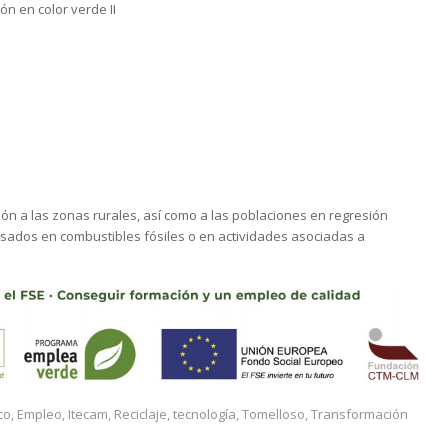
ón en color verde II
n a las zonas rurales, así como a las poblaciones en regresión
ados en combustibles fósiles o en actividades asociadas a
co
,
Empleo
,
Itecam
,
Reciclaje
,
tecnología
,
Tomelloso
,
Transformación