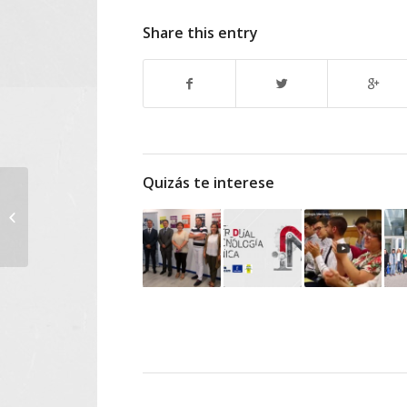
Share this entry
Quizás te interese
La JCCM se
compromete a
desarrollar el proyecto
de la nueva sede de
Itecam con...