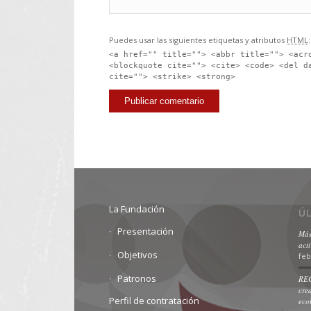
Puedes usar las siguientes etiquetas y atributos
HTML
:
<a href="" title=""> <abbr title=""> <acr
<blockquote cite=""> <cite> <code> <del d
cite=""> <strike> <strong>
La Fundación
Ú
Presentación
Más
act
Objetivos
feb
Patronos
REC
cre
Perfil de contratación
eco