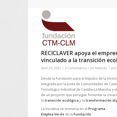
RECICLAVER apoya el empren
vinculado a la transición ecol
abril 20, 2022
/
0 Comentarios
/
en
Noticias
/
po
Desde la Fundación para el Impulso de la Invest
integrada por la Junta de Comunidades de Castil
Tecnológico Industrial de Castilla-La Mancha y
de un proyecto que persigue fomentar la creac
la
transici
ó
n ecol
ó
gica
y la
transformación dig
La iniciativa se enmarca en el
Programa
Emplea Verde
de la
Fundación