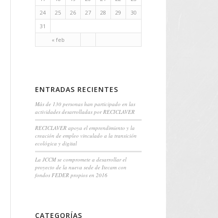
24
25
26
27
28
29
30
31
« feb
ENTRADAS RECIENTES
Más de 130 personas han participado en las
actividades desarrolladas por RECICLAVER
RECICLAVER apoya el emprendimiento y la
creación de empleo vinculado a la transición
ecológica y digital
La JCCM se compromete a desarrollar el
proyecto de la nueva sede de Itecam con
fondos FEDER propios en 2016
CATEGORÍAS